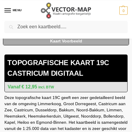
MENU
0
Zoeken
Home
Kaarten
Topografische kaarten
Schaal 1:25000
Topografische Kaart 19C Castricum digitaal
-
-
-
-
TOPOGRAFISCHE KAART 19C
CASTRICUM DIGITAAL
€
12,95
incl. BTW
Deze topografische kaart 19C geeft een zeer gedetailleerd beeld
van de omgeving Limmerkoog, Groot Dorregeest, Castricum aan
Zee, Castricum, Dusseldorp, Bakkum, Noord-Bakkum, Limmen,
Heemskerk, Heemskerkerduin, Uitgeest, Noorddorp, Bollendorp,
Kapel, Heiloo en Egmond-Binnen. Het kaartbeeld is samengesteld
vanuit de 1:25.000 data van het kadaster en is zeer geschikt voor