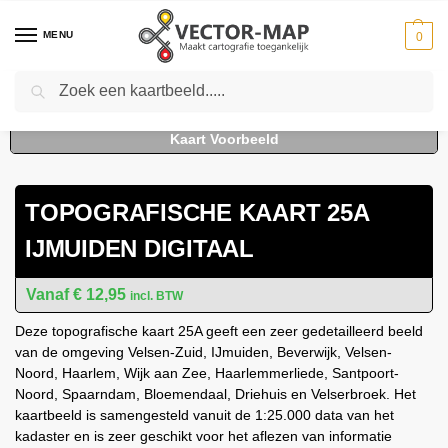
MENU
0
Zoeken
Home
Kaarten
Topografische kaarten
Schaal 1:25000
Topografische Kaart 25A IJmuiden digitaal
-
-
-
-
TOPOGRAFISCHE KAART 25A
IJMUIDEN DIGITAAL
€
12,95
incl. BTW
Deze topografische kaart 25A geeft een zeer gedetailleerd beeld
van de omgeving Velsen-Zuid, IJmuiden, Beverwijk, Velsen-
Noord, Haarlem, Wijk aan Zee, Haarlemmerliede, Santpoort-
Noord, Spaarndam, Bloemendaal, Driehuis en Velserbroek. Het
kaartbeeld is samengesteld vanuit de 1:25.000 data van het
kadaster en is zeer geschikt voor het aflezen van informatie