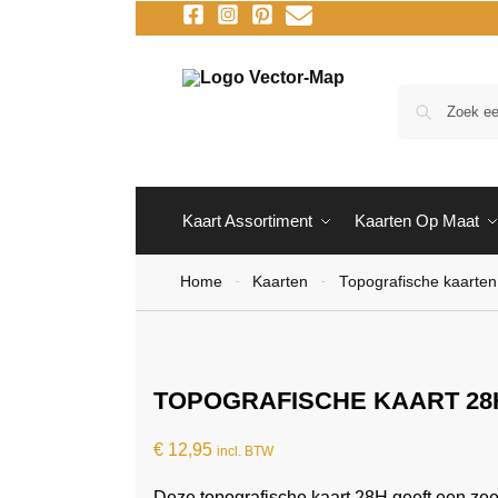
Kaart Assortiment
Kaarten Op Maat
Home
Kaarten
Topografische kaarten
-
-
TOPOGRAFISCHE KAART 28
€
12,95
incl. BTW
Deze topografische kaart 28H geeft een ze