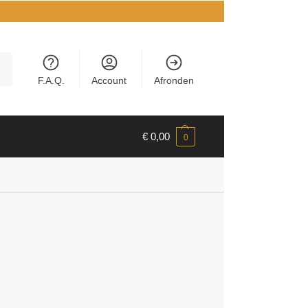
en
F.A.Q.
Account
Afronden
€
0,00
0