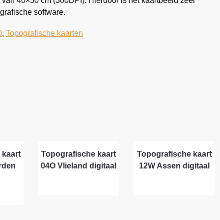
 van 40×50 cm (300DPI). Hierdoor is het kaartbeeld zeer
grafische software.
0
,
Topografische kaarten
 kaart
Topografische kaart
Topografische kaart
rden
04O Vlieland digitaal
12W Assen digitaal