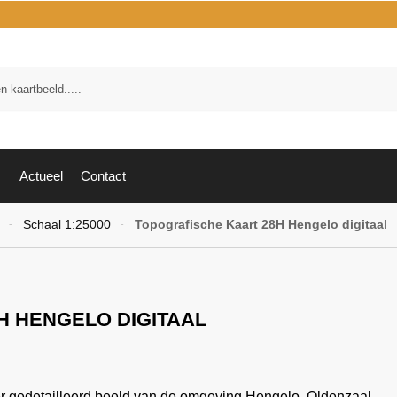
Zoek
Actueel
Contact
Schaal 1:25000
Topografische Kaart 28H Hengelo digitaal
-
-
H HENGELO DIGITAAL
er gedetailleerd beeld van de omgeving Hengelo, Oldenzaal,