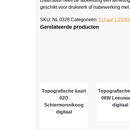
Daarnaast heeft de afbeelding een afmeting
geschikt voor drukwerk of nabewerking met 
SKU:
NL 0328
Categorieën:
Schaal 1:2500
Gerelateerde producten
Topografische kaart
Topografische
02O
06W Leeuwa
Schiermonnikoog
digitaal
digitaal