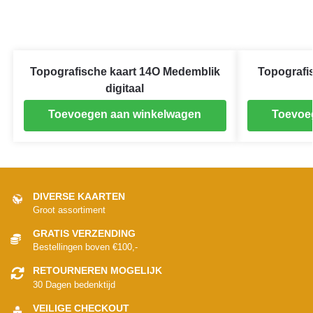
Topografische kaart 14O Medemblik
Topografi
digitaal
Toevoegen aan winkelwagen
Toevoe
DIVERSE KAARTEN
Groot assortiment
GRATIS VERZENDING
Bestellingen boven €100,-
RETOURNEREN MOGELIJK
30 Dagen bedenktijd
VEILIGE CHECKOUT