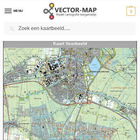
MENU
0
Zoeken
Home
Kaarten
Topografische kaarten
Schaal 1:25000
Topografische Kaart 31C Alphen aan den Rijn digitaal
-
-
-
-