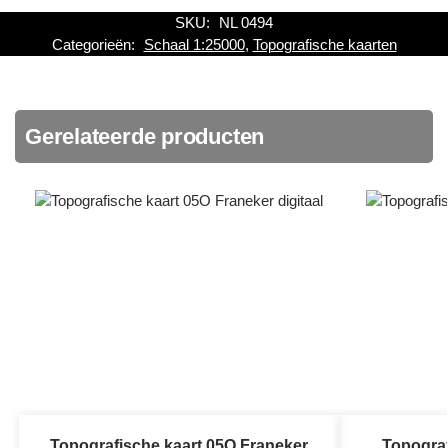
SKU:
NL 0494
Categorieën:
Schaal 1:25000
,
Topografische kaarten
Gerelateerde producten
Topografische kaart 05O Franeker
Topograf