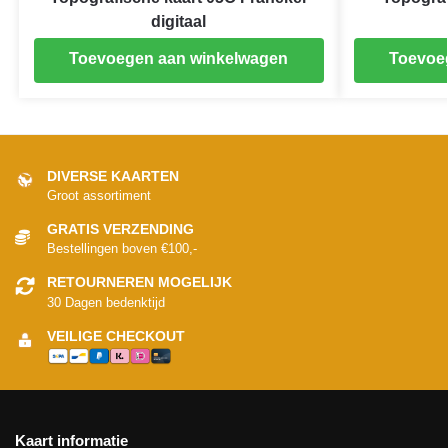
digitaal
Toevoegen aan winkelwagen
Toevoe
DIVERSE KAARTEN
Groot assortiment
GRATIS VERZENDING
Bestellingen boven €100,-
RETOURNEREN MOGELIJK
30 Dagen bedenktijd
VEILIGE CHECKOUT
Kaart informatie