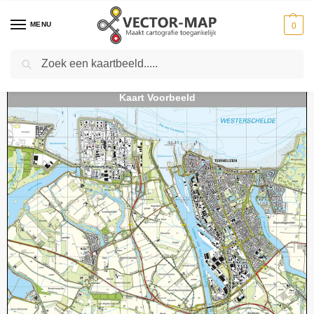
MENU
0
Zoeken
Home
Kaarten
Topografische kaarten
Schaal 1:25000
Topografische Kaart 54E Terneuzen digitaal
-
-
-
-