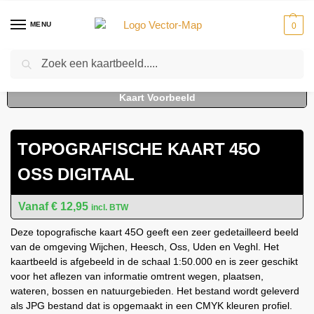
MENU
0
Zoeken
Home
Kaarten
Topografische kaarten
Schaal 1:50000
Topografische kaart 45O Oss digitaal
-
-
-
-
TOPOGRAFISCHE KAART 45O
OSS DIGITAAL
€
12,95
incl. BTW
Deze topografische kaart 45O geeft een zeer gedetailleerd beeld
van de omgeving Wijchen, Heesch, Oss, Uden en Veghl. Het
kaartbeeld is afgebeeld in de schaal 1:50.000 en is zeer geschikt
voor het aflezen van informatie omtrent wegen, plaatsen,
wateren, bossen en natuurgebieden. Het bestand wordt geleverd
als JPG bestand dat is opgemaakt in een CMYK kleuren profiel.