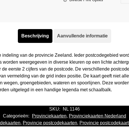
Beschrijving
Aanvullende informatie
 indeling van de provincie Zeeland. Ieder postcodegebied wor
es worden weergegeven in diverse kleuren op een lichte achtergr
or de eerste 2 cijfers van de postcode. De verschillende postc
n vermelding van de grid index positie. De kaart geeft niet a
pen wegen, groengebieden, wateren en spoorlijnen. Deze worde
rden uitgelegd in een handige legenda met schaalbalk.
SKU:
NL 1146
Categorieën:
Provinciekaarten
,
Provinciekaarten Nederland
dekaarten
,
Provincie postcodekaarten
,
Provincie postcodekaar