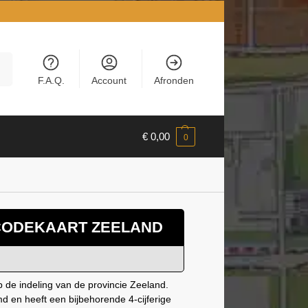
en
F.A.Q.
Account
Afronden
€
0,00
0
CODEKAART ZEELAND
 de indeling van de provincie Zeeland.
 en heeft een bijbehorende 4-cijferige