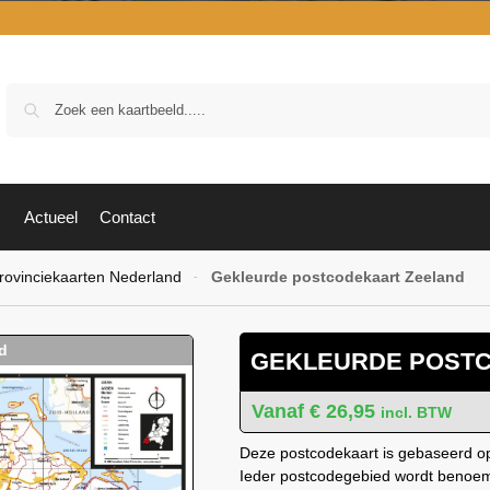
Zoek
Actueel
Contact
rovinciekaarten Nederland
Gekleurde postcodekaart Zeeland
-
GEKLEURDE POST
€
26,95
incl. BTW
Deze postcodekaart is gebaseerd op
Ieder postcodegebied wordt benoemd