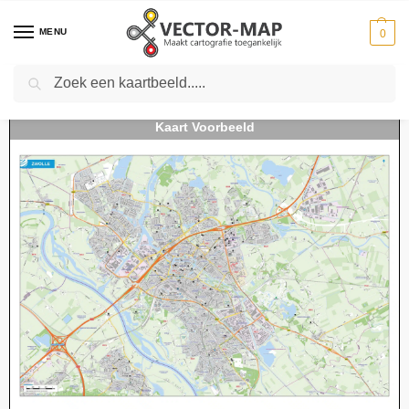
MENU
0
Zoeken
Home
Kaarten
Stedenkaarten
Stedenkaarten Nederland
Kaart Zwolle
-
-
-
-