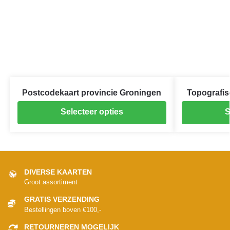
Postcodekaart provincie Groningen
Topografis
Selecteer opties
S
DIVERSE KAARTEN
Groot assortiment
GRATIS VERZENDING
Bestellingen boven €100,-
RETOURNEREN MOGELIJK