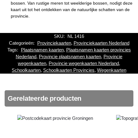
bossen. Van rustige meren tot weelderige bossen, nodigt deze
kaart uit tot het ontdekken van de natuurlijke schatten van de
provincie.
SKU:
NL 1416
Categorieën:
Provinciekaarten
,
Provinciekaarten Nederland
Tags:
Plaatsnamen kaarten
,
Plaatsnamen kaarten provincies
Nederland
,
Provincie plaatsnamen kaarten
,
Provincie
wegenkaarten
,
Provincie wegenkaarten Nederland
,
Schoolkaarten
,
Schoolkaarten Provincies
,
Wegenkaarten
Gerelateerde producten