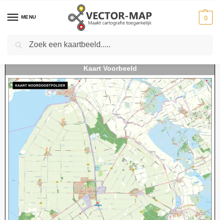
MENU
0
Zoeken
Home
Kaarten
Regio kaarten
Regiokaarten Nederland
Kaart Noordoostpolder
-
-
-
-