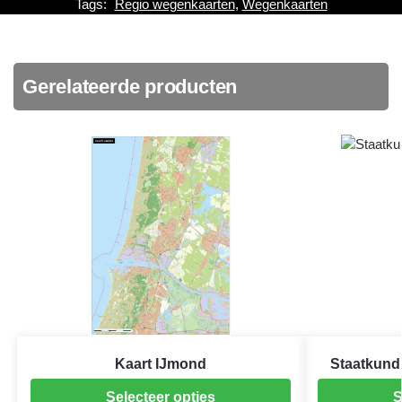
Tags:
Regio wegenkaarten
,
Wegenkaarten
Gerelateerde producten
Kaart IJmond
Staatkund
Selecteer opties
S