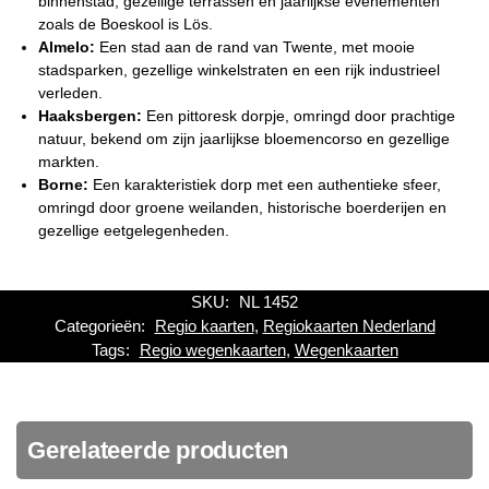
binnenstad, gezellige terrassen en jaarlijkse evenementen
zoals de Boeskool is Lös.
Almelo:
Een stad aan de rand van Twente, met mooie
stadsparken, gezellige winkelstraten en een rijk industrieel
verleden.
Haaksbergen:
Een pittoresk dorpje, omringd door prachtige
natuur, bekend om zijn jaarlijkse bloemencorso en gezellige
markten.
Borne:
Een karakteristiek dorp met een authentieke sfeer,
omringd door groene weilanden, historische boerderijen en
gezellige eetgelegenheden.
SKU:
NL 1452
Categorieën:
Regio kaarten
,
Regiokaarten Nederland
Tags:
Regio wegenkaarten
,
Wegenkaarten
Gerelateerde producten