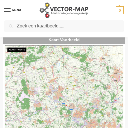
MENU
0
Zoeken
Home
Kaarten
Regio kaarten
Regiokaarten Nederland
Kaart Twente
-
-
-
-