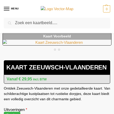
MENU
0
Zoeken
Home
Kaarten
Regio kaarten
Regiokaarten Nederland
Kaart Zeeuwsch-Vlaanderen
-
-
-
-
KAART ZEEUWSCH-VLAANDEREN
€
29,95
incl. BTW
Ontdek Zeeuwsch-Vlaanderen met onze gedetailleerde kaart. Van
schilderachtige kustplaatsen tot rustieke dorpjes, deze kaart biedt
een volledig overzicht van dit charmante gebied.
Uitvoeringen
*