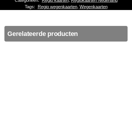
Categorieën:
Regio kaarten
,
Regiokaarten Nederland
Tags:
Regio wegenkaarten
,
Wegenkaarten
Gerelateerde producten