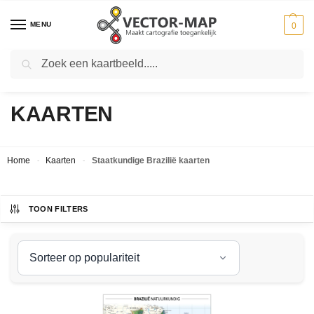
MENU
0
Zoeken
STAATKUNDIGE BRAZILIË
KAARTEN
Home
Kaarten
Staatkundige Brazilië kaarten
-
-
TOON FILTERS