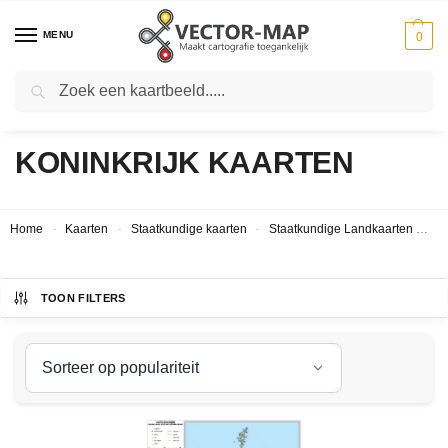
MENU
0
Zoeken
STAATKUNDIGE VERENIGD
KONINKRIJK KAARTEN
Home
Kaarten
Staatkundige kaarten
Staatkundige Landkaarten
St
-
-
-
TOON FILTERS