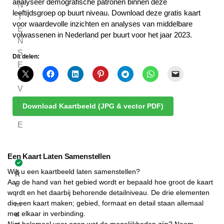
analyseer demografische patronen binnen deze
N
leeftijdsgroep op buurt niveau. Download deze gratis kaart
T
voor waardevolle inzichten en analyses van middelbare
E
volwassenen in Nederland per buurt voor het jaar 2023.
N
S
Dit delen:
E
R
V
I
Download Kaartbeeld (JPG & vector PDF)
C
E
Een Kaart Laten Samenstellen
Wilt u een kaartbeeld laten samenstellen?
R
Aan de hand van het gebied wordt er bepaald hoe groot de kaart
u
wordt en het daarbij behorende detailniveau. De drie elementen
i
die een kaart maken; gebied, formaat en detail staan allemaal
m
met elkaar in verbinding.
a