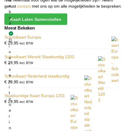
a
Niet helemaal voor ogen wat de mogelijkheden zijn? Neem
n
gerust
contact
met ons op om alle mogelijkheden te bespreken.
b
o
Kaart Laten Samenstellen
d
Meest Bekeken
Schoolkaart Europa
D
€
29,95
incl. BTW
i
v
Schoolkaart Wereld Staatkundig 1202
e
€
29,95
incl. BTW
r
s
e
Schoolkaart Nederland staatkundig
u
€
29,95
incl. BTW
i
t
Staatkundige Kaart Europa 1201
v
€
29,95
incl. BTW
o
e
r
i
n