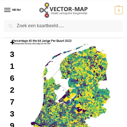
MENU
0
Zoeken
Home
Gratis Kaarten
Percentage 45 t/m 64-Jarige Per Buurt 2023
-
-
+
3
1
6
2
7
3
9