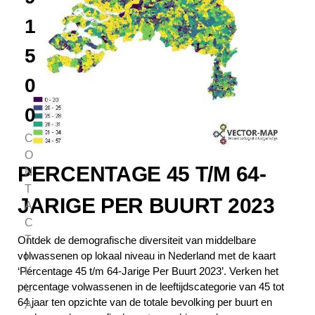
1
5
0
0
C
O
PERCENTAGE 45 T/M 64-
N
T
JARIGE PER BUURT 2023
A
C
T
Ontdek de demografische diversiteit van middelbare
|
volwassenen op lokaal niveau in Nederland met de kaart
K
‘Percentage 45 t/m 64-Jarige Per Buurt 2023’. Verken het
percentage volwassenen in de leeftijdscategorie van 45 tot
L
64 jaar ten opzichte van de totale bevolking per buurt en
A