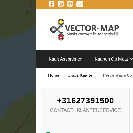
Kaart Assortiment
Kaarten Op Maat
Home
Gratis Kaarten
Percentage 65+
-
-
+31627391500
CONTACT
KLANTENSERVICE
|