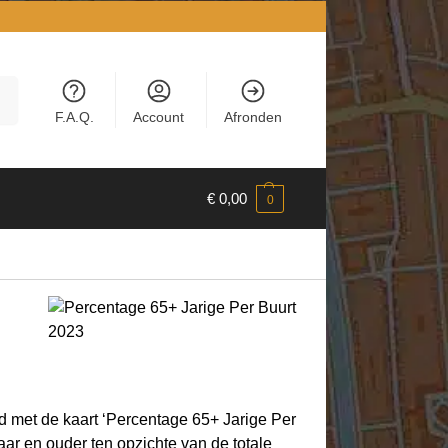
en
F.A.Q.
Account
Afronden
€
0,00
0
d met de kaart ‘Percentage 65+ Jarige Per
ar en ouder ten opzichte van de totale