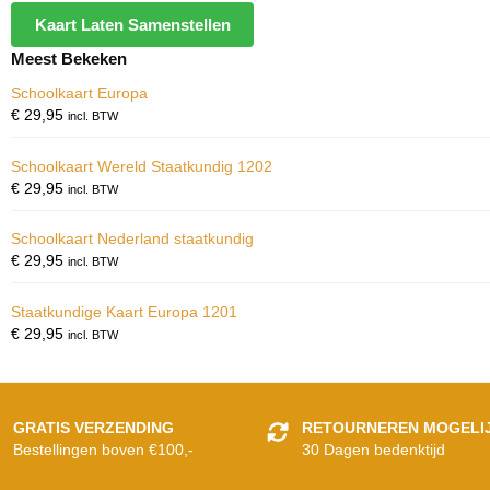
Kaart Laten Samenstellen
Meest Bekeken
Schoolkaart Europa
€
29,95
incl. BTW
Schoolkaart Wereld Staatkundig 1202
€
29,95
incl. BTW
Schoolkaart Nederland staatkundig
€
29,95
incl. BTW
Staatkundige Kaart Europa 1201
€
29,95
incl. BTW
GRATIS VERZENDING
RETOURNEREN MOGELI
Bestellingen boven €100,-
30 Dagen bedenktijd