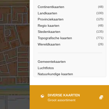
Continentkaarten
(48)
Landkaarten
(100)
Provinciekaarten
(125)
Regio kaarten
(48)
Stedenkaarten
(135)
Topografische kaarten
(771)
Wereldkaarten
(26)
Gemeentekaarten
Luchtfotos
Natuurkundige kaarten
Plaatsnamen kaarten
Postcodekaarten
Schoolkaarten
DIVERSE KAARTEN
Staatkundige kaarten
Groot assortiment
Stadsplattegronden