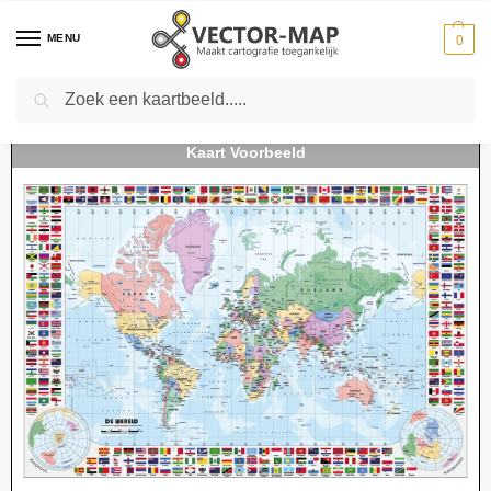
MENU
0
Zoeken
Home
Kaarten
Natuurkundige kaarten
Staatkundige wereldkaart met vlaggen
-
-
-