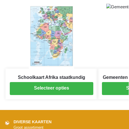
Schoolkaart Afrika staatkundig
Gemeenten 
Selecteer opties
S
DIVERSE KAARTEN
Groot assortiment