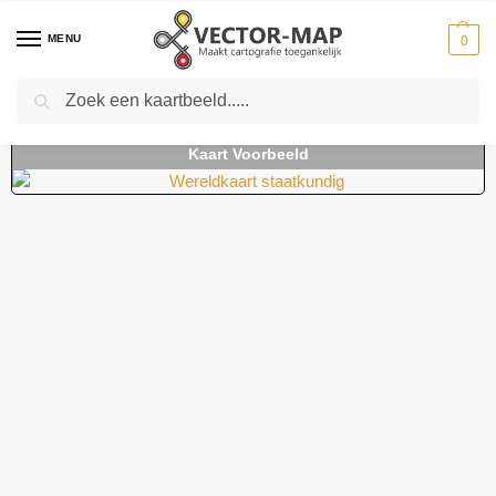
MENU
0
Zoeken
Home
Kaarten
Natuurkundige kaarten
Staatkundige wereldkaart
-
-
-