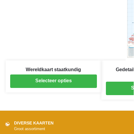
Wereldkaart staatkundig
Gedetai
Selecteer opties
S
DIVERSE KAARTEN
Groot assortiment