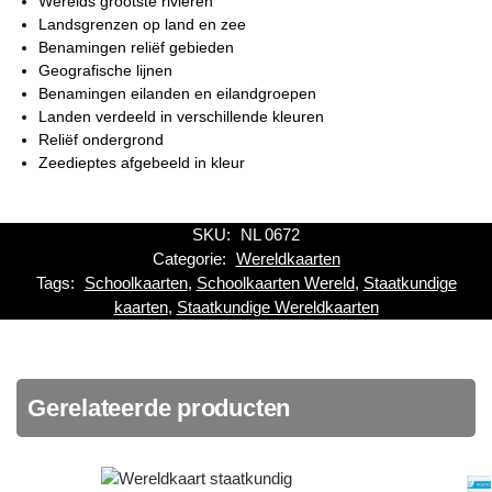
Werelds grootste rivieren
Landsgrenzen op land en zee
Benamingen reliëf gebieden
Geografische lijnen
Benamingen eilanden en eilandgroepen
Landen verdeeld in verschillende kleuren
Reliëf ondergrond
Zeedieptes afgebeeld in kleur
SKU:
NL 0672
Categorie:
Wereldkaarten
Tags:
Schoolkaarten
,
Schoolkaarten Wereld
,
Staatkundige
kaarten
,
Staatkundige Wereldkaarten
Gerelateerde producten