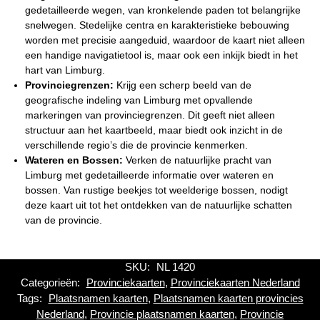
gedetailleerde wegen, van kronkelende paden tot belangrijke
snelwegen. Stedelijke centra en karakteristieke bebouwing
worden met precisie aangeduid, waardoor de kaart niet alleen
een handige navigatietool is, maar ook een inkijk biedt in het
hart van Limburg.
Provinciegrenzen:
Krijg een scherp beeld van de
geografische indeling van Limburg met opvallende
markeringen van provinciegrenzen. Dit geeft niet alleen
structuur aan het kaartbeeld, maar biedt ook inzicht in de
verschillende regio’s die de provincie kenmerken.
Wateren en Bossen:
Verken de natuurlijke pracht van
Limburg met gedetailleerde informatie over wateren en
bossen. Van rustige beekjes tot weelderige bossen, nodigt
deze kaart uit tot het ontdekken van de natuurlijke schatten
van de provincie.
SKU:
NL 1420
Categorieën:
Provinciekaarten
,
Provinciekaarten Nederland
Tags:
Plaatsnamen kaarten
,
Plaatsnamen kaarten provincies
Nederland
,
Provincie plaatsnamen kaarten
,
Provincie