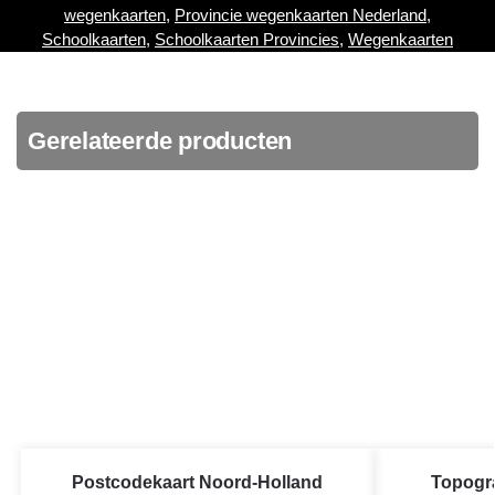
wegenkaarten
,
Provincie wegenkaarten Nederland
,
Schoolkaarten
,
Schoolkaarten Provincies
,
Wegenkaarten
Gerelateerde producten
Postcodekaart Noord-Holland
Topogra