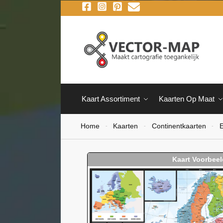
Kaart Assortiment
Kaarten Op Maat
Home
Kaarten
Continentkaarten
E
-
-
-