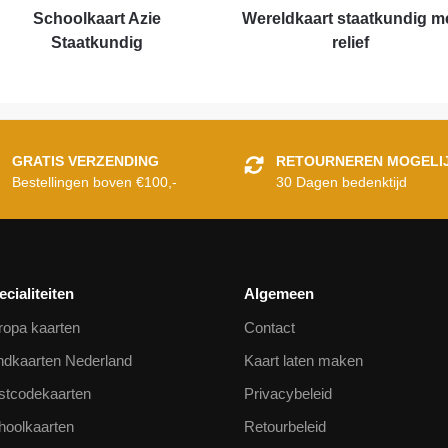
Schoolkaart Azie
Wereldkaart staatkundig m
Staatkundig
relief
GRATIS VERZENDING
RETOURNEREN MOGELI
Bestellingen boven €100,-
30 Dagen bedenktijd
ecialiteiten
Algemeen
ropa kaarten
Contact
ndkaarten Nederland
Kaart laten maken
stcodekaarten
Privacybeleid
hoolkaarten
Retourbeleid