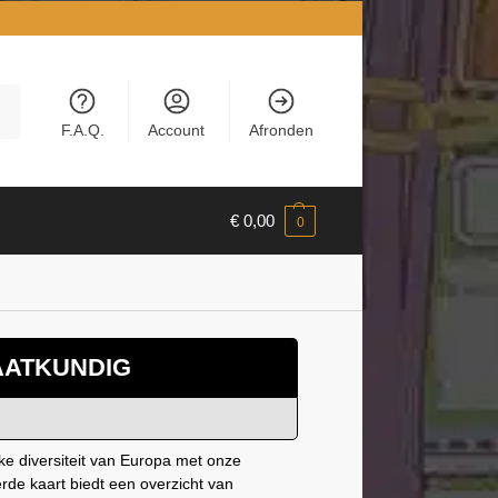
en
F.A.Q.
Account
Afronden
€
0,00
0
AATKUNDIG
eke diversiteit van Europa met onze
erde kaart biedt een overzicht van