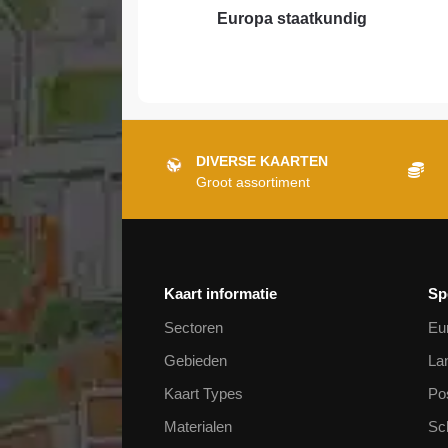
Europa staatkundig
DIVERSE KAARTEN
Groot assortiment
Kaart informatie
Sp
Sectoren
Eu
Gebieden
La
Kaart Types
Po
Materialen
Sc