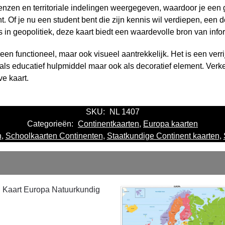
enzen en territoriale indelingen weergegeven, waardoor je een g
t. Of je nu een student bent die zijn kennis wil verdiepen, een do
in geopolitiek, deze kaart biedt een waardevolle bron van info
een functioneel, maar ook visueel aantrekkelijk. Het is een verri
nt als educatief hulpmiddel maar ook als decoratief element. Ve
e kaart.
SKU:
NL 1407
Categorieën:
Continentkaarten
,
Europa kaarten
n
,
Schoolkaarten Continenten
,
Staatkundige Continent kaarten
,