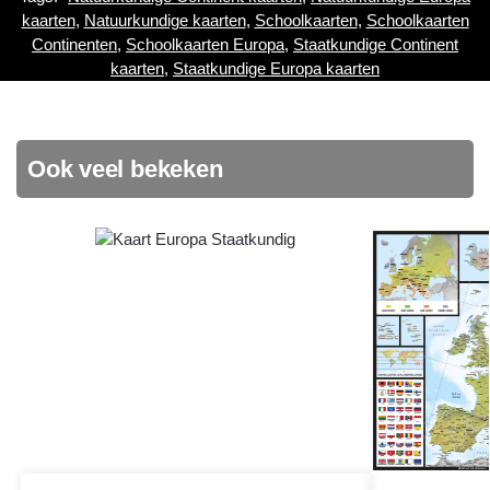
kaarten
,
Natuurkundige kaarten
,
Schoolkaarten
,
Schoolkaarten
Continenten
,
Schoolkaarten Europa
,
Staatkundige Continent
kaarten
,
Staatkundige Europa kaarten
Ook veel bekeken