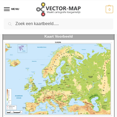
MENU
0
Zoeken
Home
Kaarten
Continentkaarten
Europa kaarten
Schoolkaart Europa natuurkundig
-
-
-
-