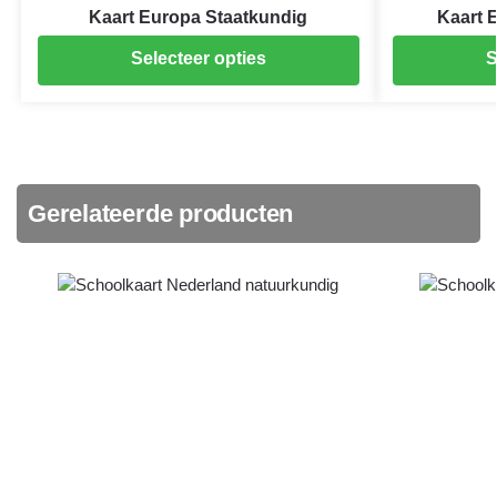
Kaart Europa Staatkundig
Kaart 
Selecteer opties
S
Gerelateerde producten