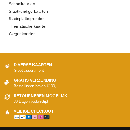
Schoolkaarten
Staatkundige kaarten
Stadsplattegronden
Thematische kaarten
Wegenkaarten
DIVERSE KAARTEN
Groot assortiment
GRATIS VERZENDING
Bestellingen boven €100,-
RETOURNEREN MOGELIJK
30 Dagen bedenktijd
VEILIGE CHECKOUT