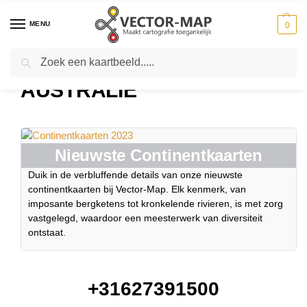
MENU
0
Zoeken
Home
Australië
-
AUSTRALIË
Nieuwste Continentkaarten
Duik in de verbluffende details van onze nieuwste
continentkaarten bij Vector-Map. Elk kenmerk, van
imposante bergketens tot kronkelende rivieren, is met zorg
vastgelegd, waardoor een meesterwerk van diversiteit
ontstaat.
+31627391500