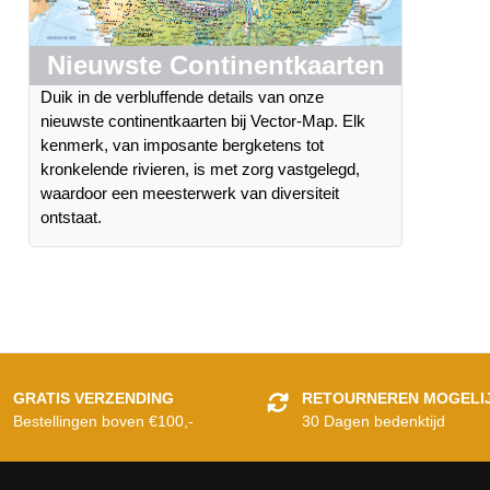
Nieuwste Continentkaarten
Duik in de verbluffende details van onze
nieuwste continentkaarten bij Vector-Map. Elk
kenmerk, van imposante bergketens tot
kronkelende rivieren, is met zorg vastgelegd,
waardoor een meesterwerk van diversiteit
ontstaat.
GRATIS VERZENDING
RETOURNEREN MOGELI
Bestellingen boven €100,-
30 Dagen bedenktijd