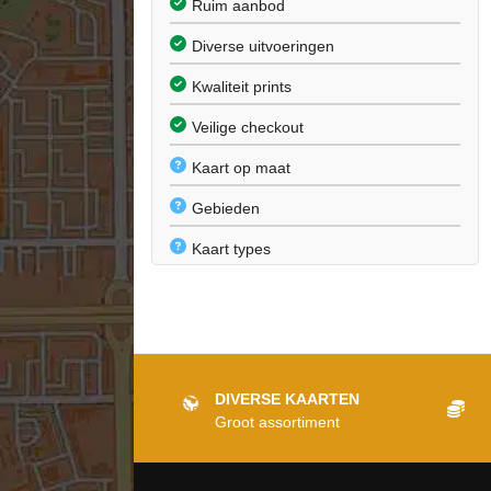
Ruim aanbod
Diverse uitvoeringen
Kwaliteit prints
Veilige checkout
Kaart op maat
Gebieden
Kaart types
Sectoren
Materialen
Actueel
DIVERSE KAARTEN
F.A.Q.
Groot assortiment
GEBIEDEN