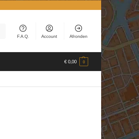
en
F.A.Q.
Account
Afronden
€
0,00
0