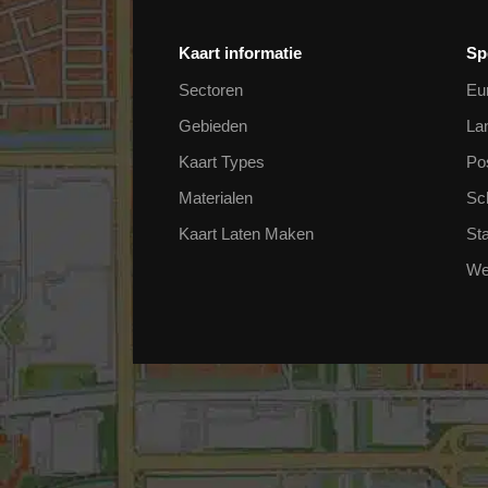
Continentkaarten
(48)
Kaart informatie
Sp
Landkaarten
(100)
Provinciekaarten
(125)
Sectoren
Eu
Regio kaarten
(48)
Gebieden
La
Stedenkaarten
(135)
Kaart Types
Po
Topografische kaarten
(771)
Materialen
Sc
Wereldkaarten
(26)
Kaart Laten Maken
St
We
Gemeentekaarten
Luchtfotos
Natuurkundige kaarten
Plaatsnamen kaarten
Postcodekaarten
Schoolkaarten
Staatkundige kaarten
Stadsplattegronden