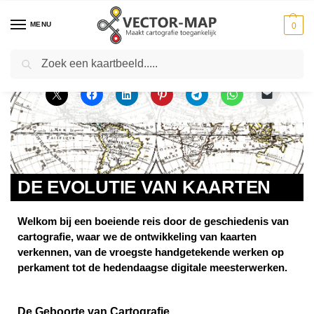
MENU
0
Zoeken
Home
Actueel
De Evolutie van Kaarten
-
-
DE EVOLUTIE VAN KAARTEN
Welkom bij een boeiende reis door de geschiedenis van
cartografie, waar we de ontwikkeling van kaarten
verkennen, van de vroegste handgetekende werken op
perkament tot de hedendaagse digitale meesterwerken.
De Geboorte van Cartografie