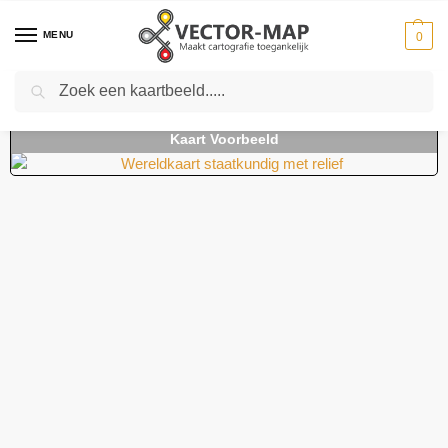
MENU
0
Zoeken
Home
Kaarten
Wereldkaarten
Wereldkaart staatkundig met relief
-
-
-