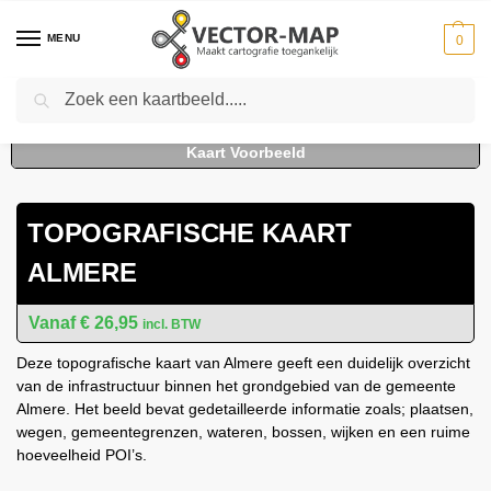
MENU
0
Zoeken
Home
Kaarten
Topografische kaarten
Gemeente plattegronden
To
-
-
-
TOPOGRAFISCHE KAART
ALMERE
€
26,95
incl. BTW
Deze topografische kaart van Almere geeft een duidelijk overzicht
van de infrastructuur binnen het grondgebied van de gemeente
Almere. Het beeld bevat gedetailleerde informatie zoals; plaatsen,
wegen, gemeentegrenzen, wateren, bossen, wijken en een ruime
hoeveelheid POI’s.