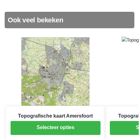
Ook veel bekeken
Topografische kaart Amersfoort
Topograf
Selecteer opties
S