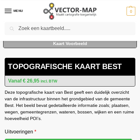
MENU
0
Zoeken
Home
Kaarten
Topografische kaarten
Gemeente plattegronden
To
-
-
-
TOPOGRAFISCHE KAART BEST
€
26,95
incl. BTW
Deze topografische kaart van Best geeft een duidelijk overzicht
van de infrastructuur binnen het grondgebied van de gemeente
Best. Het beeld bevat gedetailleerde informatie zoals; plaatsen,
wegen, gemeentegrenzen, wateren, bossen, wijken en een ruime
hoeveelheid POI’s.
Uitvoeringen
*