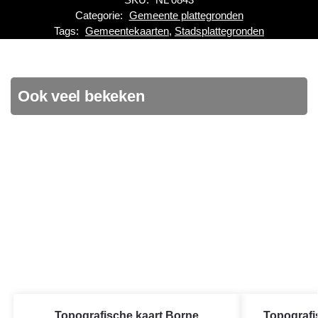
Categorie:
Gemeente plattegronden
Tags:
Gemeentekaarten
,
Stadsplattegronden
Ook veel bekeken
Topografische kaart Borne
Topografi