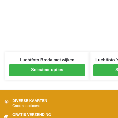
Luchtfoto Breda met wijken
Luchtfoto 
Selecteer opties
S
DIVERSE KAARTEN
Groot assortiment
GRATIS VERZENDING