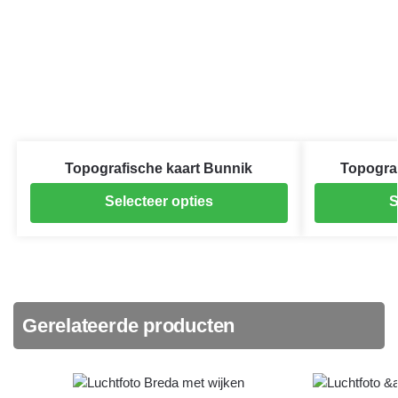
Topografische kaart Bunnik
Topogra
Selecteer opties
S
Gerelateerde producten