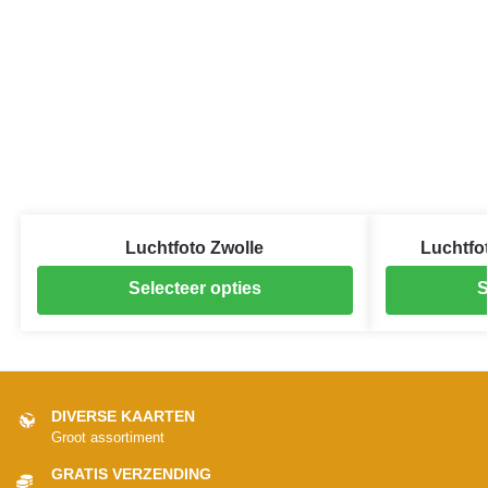
Luchtfoto Zwolle
Luchtfo
Selecteer opties
S
DIVERSE KAARTEN
Groot assortiment
GRATIS VERZENDING