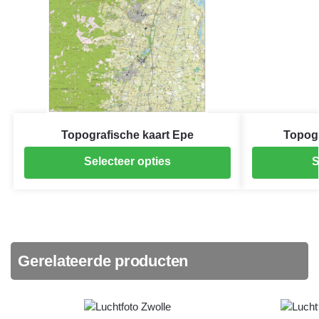
Topografische kaart Epe
Topogr
Selecteer opties
S
Gerelateerde producten