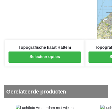
Topografische kaart Hattem
Topograf
Selecteer opties
S
Gerelateerde producten