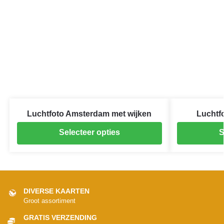
Luchtfoto Amsterdam met wijken
Luchtfo
Selecteer opties
S
DIVERSE KAARTEN
Groot assortiment
GRATIS VERZENDING