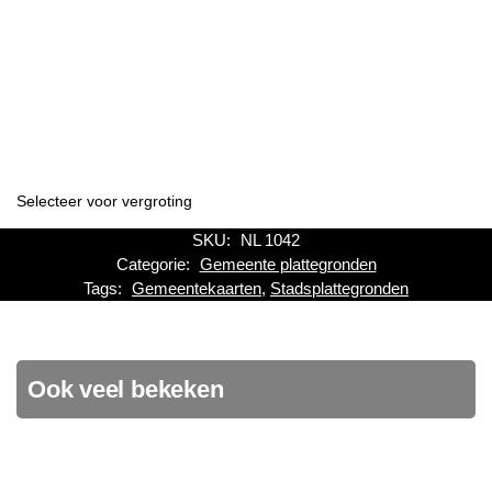
Selecteer voor vergroting
SKU:
NL 1042
Categorie:
Gemeente plattegronden
Tags:
Gemeentekaarten
,
Stadsplattegronden
Ook veel bekeken