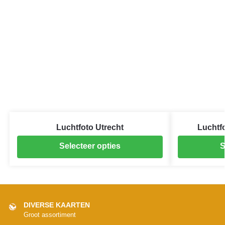
Luchtfoto Utrecht
Luchtfo
Selecteer opties
S
DIVERSE KAARTEN
Groot assortiment