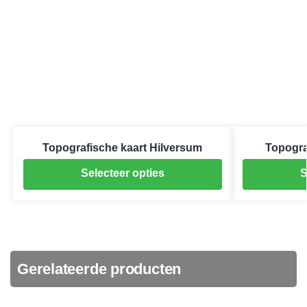
Topografische kaart Hilversum
Topogra
Selecteer opties
S
Gerelateerde producten