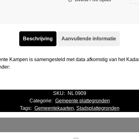
Beschrijving
Aanvullende informatie
ente Kampen is samengesteld met data afkomstig van het Kada
nder:
SKU:
NL 0909
Categorie:
Gemeente plattegronden
Tags:
Gemeentekaarten
,
Stadsplattegronden