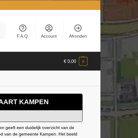
en
F.A.Q.
Account
Afronden
€
0,00
0
AART KAMPEN
 geeft een duidelijk overzicht van de
bied van de gemeente Kampen. Het beeld