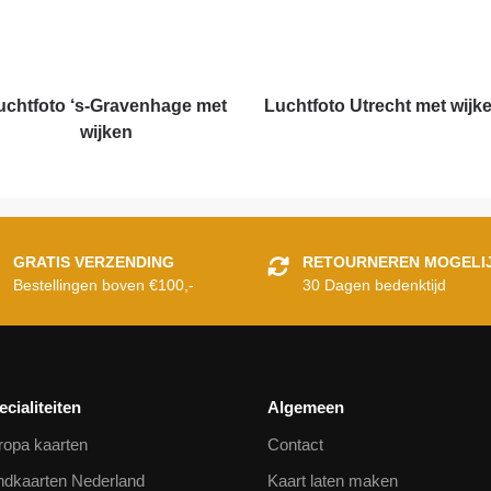
uchtfoto ‘s-Gravenhage met
Luchtfoto Utrecht met wijk
wijken
GRATIS VERZENDING
RETOURNEREN MOGELI
Bestellingen boven €100,-
30 Dagen bedenktijd
ecialiteiten
Algemeen
ropa kaarten
Contact
ndkaarten Nederland
Kaart laten maken