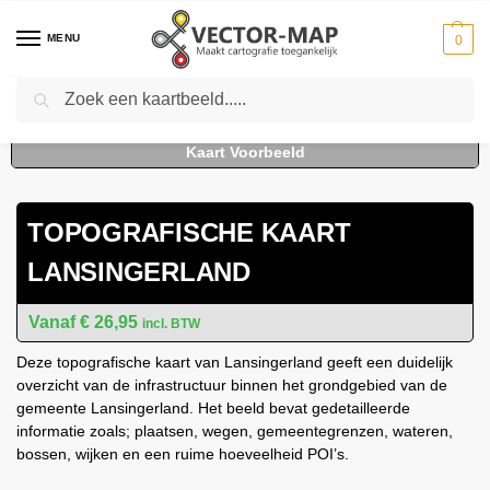
MENU
0
Zoeken
Home
Kaarten
Topografische kaarten
Gemeente plattegronden
To
-
-
-
TOPOGRAFISCHE KAART
LANSINGERLAND
€
26,95
incl. BTW
Deze topografische kaart van Lansingerland geeft een duidelijk
overzicht van de infrastructuur binnen het grondgebied van de
gemeente Lansingerland. Het beeld bevat gedetailleerde
informatie zoals; plaatsen, wegen, gemeentegrenzen, wateren,
bossen, wijken en een ruime hoeveelheid POI’s.