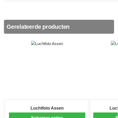
Gerelateerde producten
Luchtfoto Assen
Luc
Selecteer opties
S