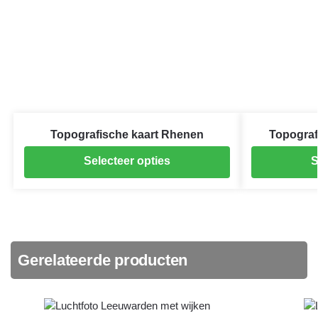
Topografische kaart Rhenen
Topograf
Selecteer opties
S
Gerelateerde producten