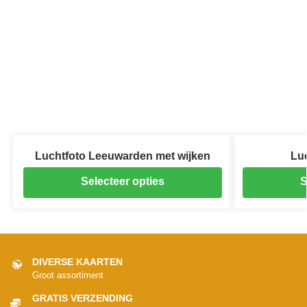
Luchtfoto Leeuwarden met wijken
Lu
Selecteer opties
S
DIVERSE KAARTEN
Groot assortiment
GRATIS VERZENDING