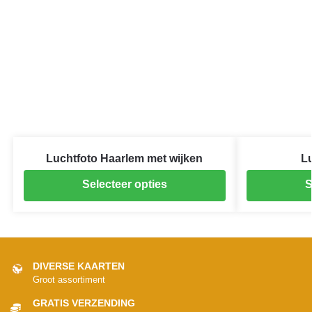
Luchtfoto Haarlem met wijken
Lu
Selecteer opties
S
DIVERSE KAARTEN
Groot assortiment
GRATIS VERZENDING