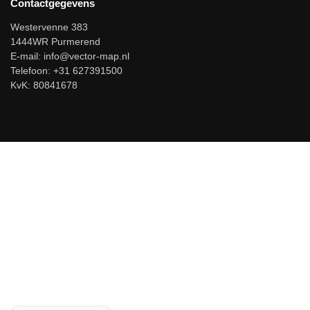
Contactgegevens
Westervenne 383
1444WR Purmerend
E-mail:
info@vector-map.nl
Telefoon: +31 627391500
KvK: 80841678