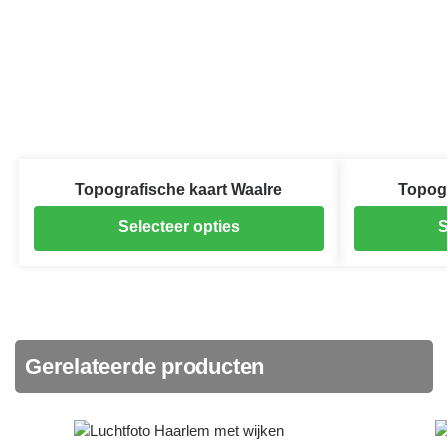
Topografische kaart Waalre
Topogr
Selecteer opties
S
Gerelateerde producten