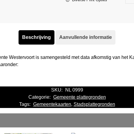
Beschrijving
Aanvullende informatie
nte Westervoort is samengesteld met data afkomstig van het 
aaronder:
SKU:
NL 0999
Categorie:
Gemeente plattegronden
Tags:
Gemeentekaarten
,
Stadsplattegronden