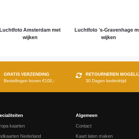
Luchtfoto Amsterdam met
Luchtfoto ‘s-Gravenhage m
wijken
wijken
GRATIS VERZENDING
RETOURNEREN MOGELI
Bestellingen boven €100,-
30 Dagen bedenktijd
ecialiteiten
Algemeen
ropa kaarten
Contact
ndkaarten Nederland
Kaart laten maken