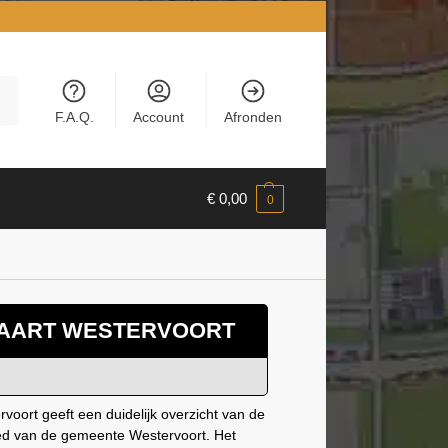
en
F.A.Q.
Account
Afronden
€
0,00
0
KAART WESTERVOORT
voort geeft een duidelijk overzicht van de
ied van de gemeente Westervoort. Het