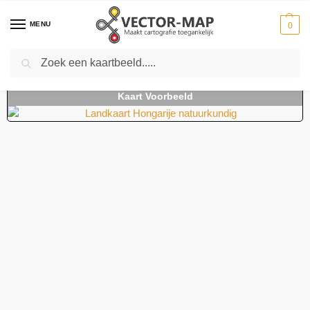
MENU
0
Zoeken
Home
Kaarten
Landkaarten
Landkaarten Hongarije
Landkaart Hongarije natuurkundig
-
-
-
-