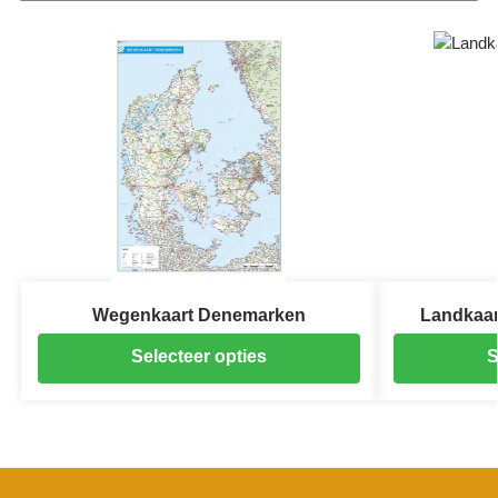
Wegenkaart Denemarken
Landkaar
Selecteer opties
S