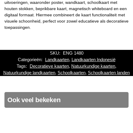
uitvoeringen, waaronder poster, wandkaart, schoolkaart met
houten stokken, beprikbare kaart, magnetisch whiteboard en een
digitaal formaat. Hiermee combineert de kaart functionaliteit met
visuele schoonheid, perfect voor zowel educatieve als decoratieve
toepassingen.
SKU:
ENG 1480
Categorieën:
Landkaarten
,
Landkaarten Indonesië
Tags:
Decoratieve kaarten
,
Natuurkundige kaarten
,
Natuurkundige landkaarten
,
Schoolkaarten
,
Schoolkaarten landen
Ook veel bekeken