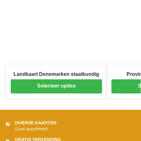
Landkaart Denemarken staatkundig
Provi
Selecteer opties
S
DIVERSE KAARTEN
Groot assortiment
GRATIS VERZENDING