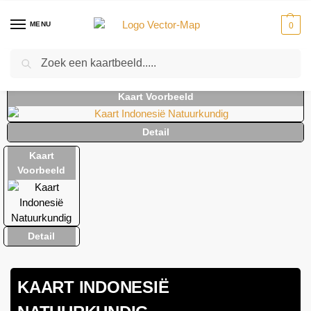
MENU
0
Zoeken
Home
Kaarten
Landkaarten
Landkaarten Indonesië
Kaart Indonesië Natuurkundig
-
-
-
-
KAART INDONESIË