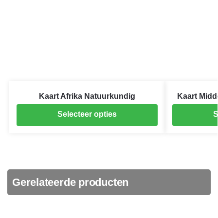
Kaart Afrika Natuurkundig
Kaart Mid
Selecteer opties
S
Gerelateerde producten