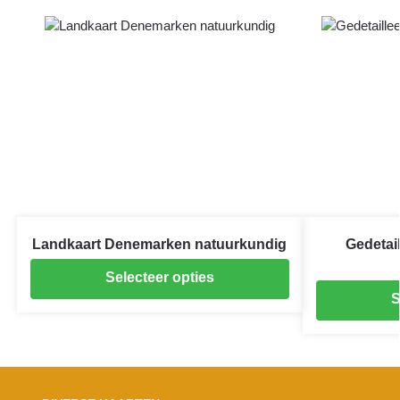
Landkaart Denemarken natuurkundig
Gedetai
Selecteer opties
S