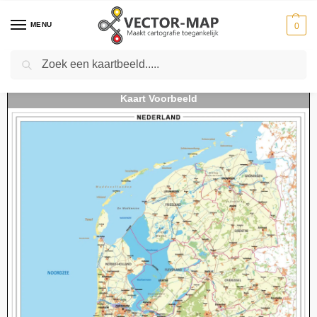
MENU
0
Zoeken
Home
Kaarten
Landkaarten
Landkaarten Nederland
Schoolkaart Nederland
-
-
-
-