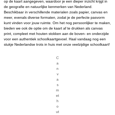
op de kaart aangegeven, waardoor je een dieper inzicht krijgt in
de geografie en natuurlijke kenmerken van Nederland.
Beschikbaar in verschillende materialen zoals papier, canvas en
meer, evenals diverse formaten, zodat je de perfecte pasvorm
kunt vinden voor jouw ruimte. Om het nog persoonlijker te maken,
bieden we ook de optie om de kaart af te drukken als canvas
print, compleet met houten stokken aan de boven- en onderzijde
voor een authentiek schoolkaartgevoel. Haal vandaag nog een
stukje Nederlandse trots in huis met onze veelzijdige schoolkaart!
C
a
n
v
a
s
m
et
h
o
ut