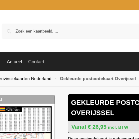
Zoek
Actueel
Contact
rovinciekaarten Nederland
Gekleurde postcodekaart Overijssel
-
GEKLEURDE POST
OVERIJSSEL
€
26,95
incl. BTW
Deze postcodekaart is gebaseerd op 