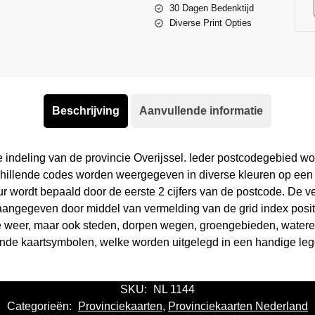
30 Dagen Bedenktijd
Diverse Print Opties
Beschrijving
Aanvullende informatie
 indeling van de provincie Overijssel. Ieder postcodegebied w
chillende codes worden weergegeven in diverse kleuren op een l
leur wordt bepaald door de eerste 2 cijfers van de postcode. De 
aangegeven door middel van vermelding van de grid index positie
e weer, maar ook steden, dorpen wegen, groengebieden, watere
nde kaartsymbolen, welke worden uitgelegd in een handige le
SKU:
NL 1144
Categorieën:
Provinciekaarten
,
Provinciekaarten Nederland