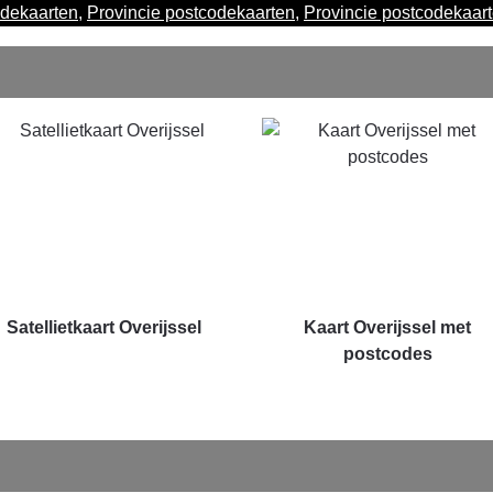
dekaarten
,
Provincie postcodekaarten
,
Provincie postcodekaar
Satellietkaart Overijssel
Kaart Overijssel met
postcodes