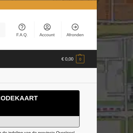
en
F.A.Q.
Account
Afronden
€
0,00
0
CODEKAART
de indeling van de provincie Overijssel.