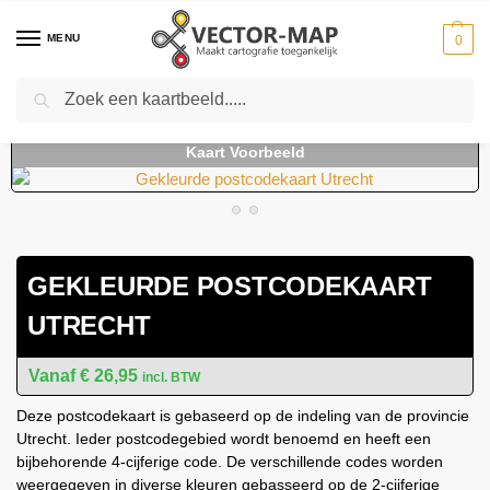
MENU
0
Zoeken
Home
Kaarten
Provinciekaarten
Provinciekaarten Nederland
Gekl
-
-
-
-
GEKLEURDE POSTCODEKAART
UTRECHT
€
26,95
incl. BTW
Deze postcodekaart is gebaseerd op de indeling van de provincie
Utrecht. Ieder postcodegebied wordt benoemd en heeft een
bijbehorende 4-cijferige code. De verschillende codes worden
weergegeven in diverse kleuren gebasseerd op de 2-cijferige