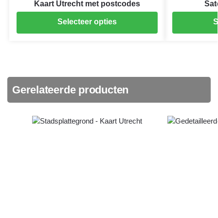
Kaart Utrecht met postcodes
Sat
Selecteer opties
S
Gerelateerde producten