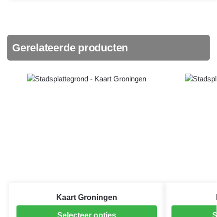
Gerelateerde producten
Kaart Groningen
Selecteer opties
S