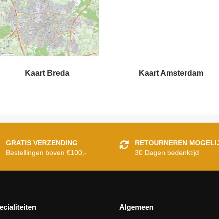
Kaart Breda
Kaart Amsterdam
GRATIS VERZENDING
RETOURNEREN MOGELI
Bestellingen boven €100,-
30 Dagen bedenktijd
ecialiteiten
Algemeen