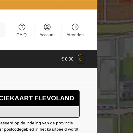
en
F.A.Q.
Account
Afronden
€
0,00
0
CIEKAART FLEVOLAND
aseerd op de indeling van de provincie
er postcodegebied in het kaartbeeld wordt