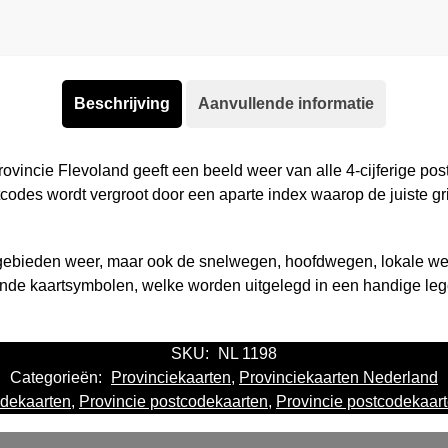
Beschrijving
Aanvullende informatie
ovincie Flevoland geeft een beeld weer van alle 4-cijferige p
codes wordt vergroot door een aparte index waarop de juiste gr
e gebieden weer, maar ook de snelwegen, hoofdwegen, lokale w
nde kaartsymbolen, welke worden uitgelegd in een handige le
SKU:
NL 1198
Categorieën:
Provinciekaarten
,
Provinciekaarten Nederland
dekaarten
,
Provincie postcodekaarten
,
Provincie postcodekaar