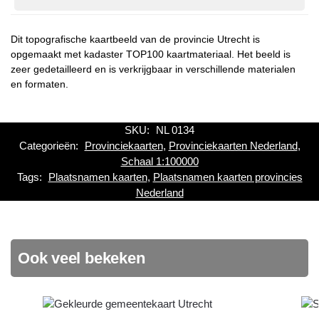
Dit topografische kaartbeeld van de provincie Utrecht is
opgemaakt met kadaster TOP100 kaartmateriaal. Het beeld is
zeer gedetailleerd en is verkrijgbaar in verschillende materialen
en formaten.
SKU:
NL 0134
Categorieën:
Provinciekaarten
,
Provinciekaarten Nederland
,
Schaal 1:100000
Tags:
Plaatsnamen kaarten
,
Plaatsnamen kaarten provincies
Nederland
Ook veel bekeken