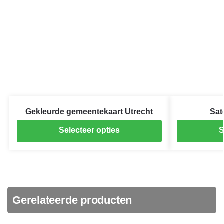
Gekleurde gemeentekaart Utrecht
Sat
Selecteer opties
S
Gerelateerde producten