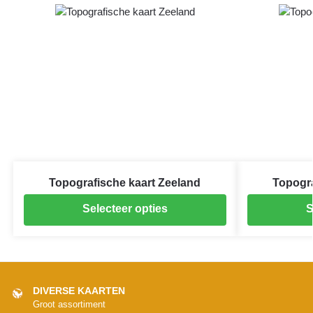
Topografische kaart Zeeland
Topogra
Selecteer opties
S
DIVERSE KAARTEN
Groot assortiment