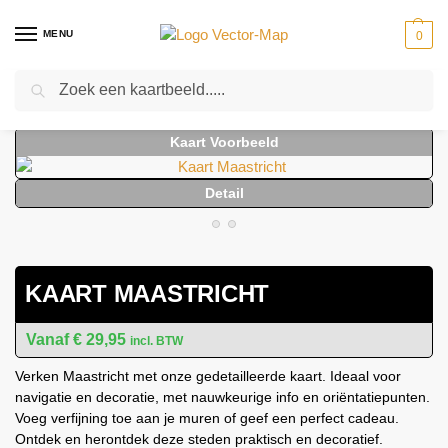
MENU
0
Zoeken
Home
Kaarten
Stedenkaarten
Stedenkaarten Nederland
Kaart Maastricht
-
-
-
-
KAART MAASTRICHT
€
29,95
incl. BTW
Verken Maastricht met onze gedetailleerde kaart. Ideaal voor
navigatie en decoratie, met nauwkeurige info en oriëntatiepunten.
Voeg verfijning toe aan je muren of geef een perfect cadeau.
Ontdek en herontdek deze steden praktisch en decoratief.