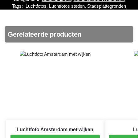
Tags:
Luchtfotos
,
Luchtfotos steden
,
Stadsplattegronden
Gerelateerde producten
Luchtfoto Amsterdam met wijken
Lu