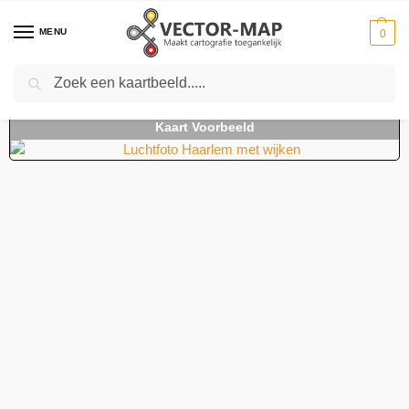
MENU
0
Zoeken
Home
Kaarten
Stedenkaarten
Stedenkaarten Nederland
Luchtfoto Haarlem met wijken
-
-
-
-