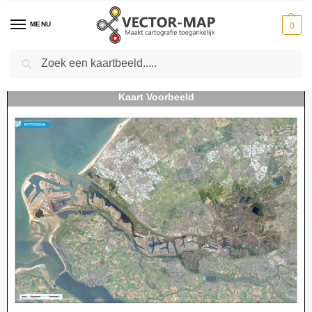
MENU
0
Zoeken
Home
Kaarten
Stedenkaarten
Stedenkaarten Nederland
Luchtfoto Rotterdam
-
-
-
-