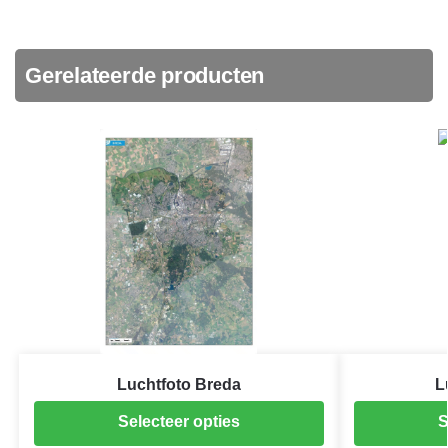
Gerelateerde producten
Luchtfoto Breda
L
Selecteer opties
S