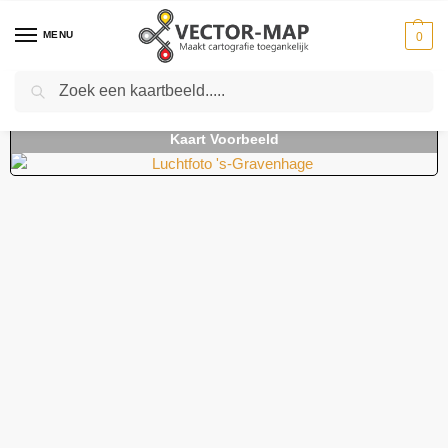
MENU
0
Zoeken
Home
Kaarten
Stedenkaarten
Stedenkaarten Nederland
Luchtfoto ‘s-Gravenhage
-
-
-
-