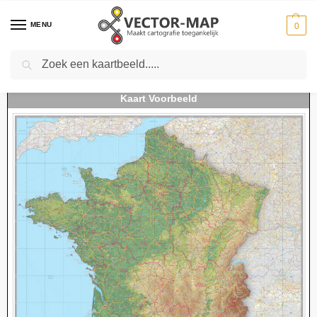
MENU
0
Zoeken
Home
Kaarten
Landkaarten
Landkaarten Frankrijk
Natuurkundige landkaart Frankrijk
-
-
-
-