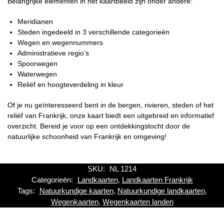
Belangrijke elementen in het kaartbeeld zijn onder andere:
Meridianen
Steden ingedeeld in 3 verschillende categorieën
Wegen en wegennummers
Administratieve regio’s
Spoorwegen
Waterwegen
Reliëf en hoogteverdeling in kleur
Of je nu geïnteresseerd bent in de bergen, rivieren, steden of het
reliëf van Frankrijk, onze kaart biedt een uitgebreid en informatief
overzicht. Bereid je voor op een ontdekkingstocht door de
natuurlijke schoonheid van Frankrijk en omgeving!
SKU:
NL 1214
Categorieën:
Landkaarten
,
Landkaarten Frankrijk
Tags:
Natuurkundige kaarten
,
Natuurkundige landkaarten
,
Wegenkaarten
,
Wegenkaarten landen